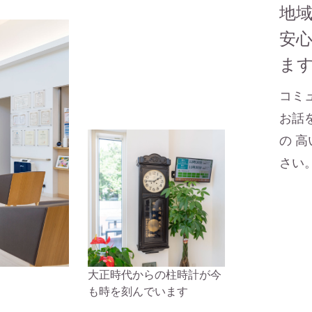
地域
安
ま
コミ
お話
の
高
さい
大正時代からの柱時計が今
も時を刻んでいます